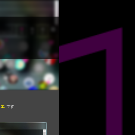
フェ
です