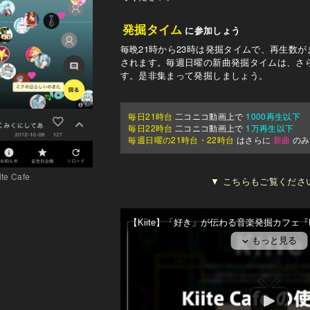
発掘タイム
に参加しょう
毎晩21時から23時は発掘タイムで、再生数
されます。毎週日曜の新曲発掘タイムは、さ
す。是非集まって発掘しましょう。
毎日21時台
二コニコ動画上で
1000再生以下
毎日22時台
二コニコ動画上で
1万再生以下
毎週日曜の21時台・22時台
はさらに
新曲
のみ
e Cafe
▼ こちらもご覧くださ